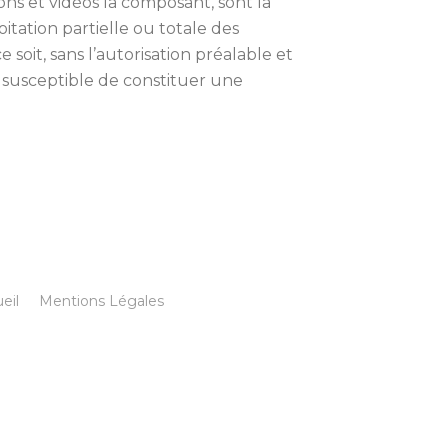
sons et vidéos la composant, sont la
itation partielle ou totale des
soit, sans l’autorisation préalable et
t susceptible de constituer une
eil
Mentions Légales