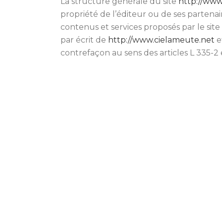
La structure générale du site
http://www
propriété de l’éditeur ou de ses partenai
contenus et services proposés par le site
par écrit de
http://www.cielameute.net
e
contrefaçon au sens des articles L 335-2 