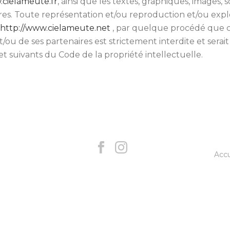
.cielameute.fr
, ainsi que les textes, graphiques, images, 
res. Toute représentation et/ou reproduction et/ou explo
http://www.cielameute.net
, par quelque procédé que ce 
t/ou de ses partenaires est strictement interdite et serai
et suivants du Code de la propriété intellectuelle.
Accu